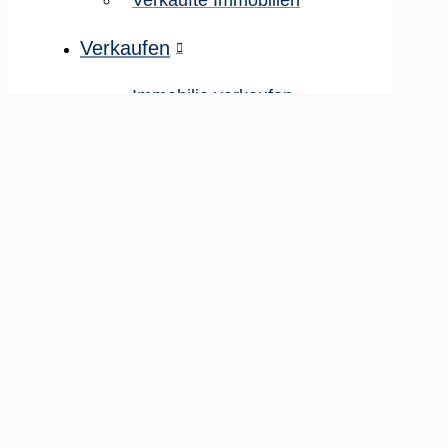
Verkaufen
Immobilie verkaufen
Tippgeber-Prämie
Ratgeber & Checklisten
Fritzel Immo
Das Unternehmen
Karriere
Kontakt