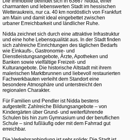
Die Immobilie befindet sich in 63667 Nidda, einer
charmanten und lebenswerten Stadt im hessischen
Wetteraukreis, nur ca. 40 km nordöstlich von Frankfurt
am Main und damit ideal eingebettet zwischen
urbaner Erreichbarkeit und ländlicher Ruhe.
Nidda zeichnet sich durch eine attraktive Infrastruktur
und eine hohe Lebensqualität aus. In der Stadt finden
sich zahlreiche Einrichtungen des täglichen Bedarfs
wie Einkaufs-, Gastronomie- und
Dienstleistungsangebote, Ärzte, Apotheken und
Banken sowie vielfältige Freizeit- und
Kulturangebote. Die historische Altstadt mit ihrem
malerischen Marktbrunnen und liebevoll restaurierten
Fachwerkbauten verleiht dem Standort eine
besondere Atmosphäre und unterstreicht den
regionalen Charakter.
Für Familien und Pendler ist Nidda bestens
aufgestellt: Zahlreiche Bildungsangebote – von
Kindergärten über Grund- und weiterführende
Schulen bis hin zum Gymnasium und der beruflichen
Schule – sind fußläufig oder mit dem Fahrrad gut
erreichbar.
Die Verkehrsanbindung ist sehr solide: Die Stadt ist