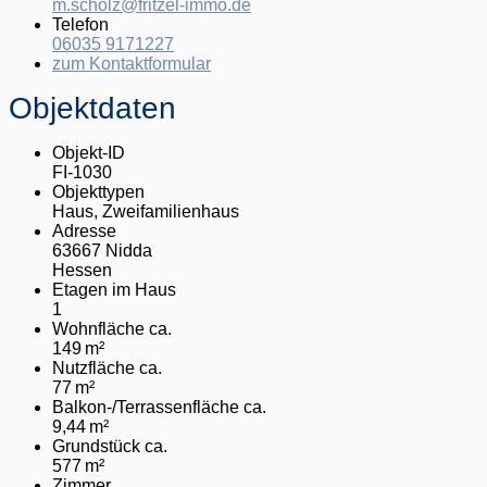
m.scholz@fritzel-immo.de
Telefon
06035 9171227
zum Kontaktformular
Objektdaten
Objekt-ID
FI-1030
Objekttypen
Haus, Zweifamilienhaus
Adresse
63667 Nidda
Hessen
Etagen im Haus
1
Wohnfläche ca.
149 m²
Nutzfläche ca.
77 m²
Balkon-/Terrassen­fläche ca.
9,44 m²
Grund­stück ca.
577 m²
Zimmer