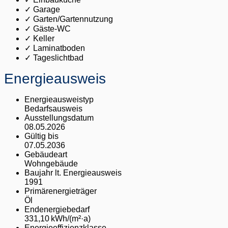
✓ Garage
✓ Garten/Gartennutzung
✓ Gäste-WC
✓ Keller
✓ Laminatboden
✓ Tageslichtbad
Energieausweis
Energieausweistyp
Bedarfs­ausweis
Ausstellungsdatum
08.05.2026
Gültig bis
07.05.2036
Gebäudeart
Wohngebäude
Baujahr lt. Energieausweis
1991
Primärenergieträger
Öl
Endenergie­bedarf
331,10 kWh/(m²·a)
Energie­effizienz­klasse