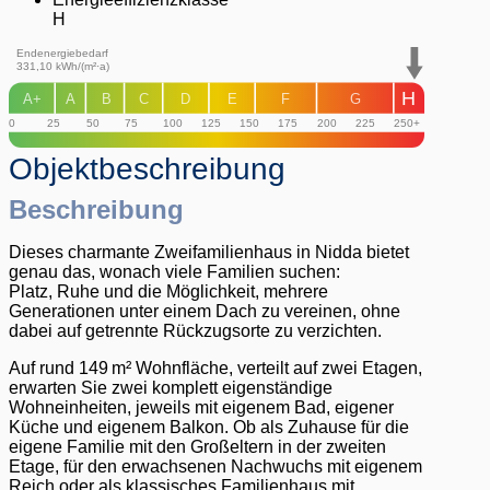
H
Endenergiebedarf
331,10
kWh/(m²·a)
H
A+
A
B
C
D
E
F
G
0
25
50
75
100
125
150
175
200
225
250+
Objekt­beschreibung
Beschreibung
Dieses charmante Zweifamilienhaus in Nidda bietet
genau das, wonach viele Familien suchen:
Platz, Ruhe und die Möglichkeit, mehrere
Generationen unter einem Dach zu vereinen, ohne
dabei auf getrennte Rückzugsorte zu verzichten.
Auf rund 149 m² Wohnfläche, verteilt auf zwei Etagen,
erwarten Sie zwei komplett eigenständige
Wohneinheiten, jeweils mit eigenem Bad, eigener
Küche und eigenem Balkon. Ob als Zuhause für die
eigene Familie mit den Großeltern in der zweiten
Etage, für den erwachsenen Nachwuchs mit eigenem
Reich oder als klassisches Familienhaus mit