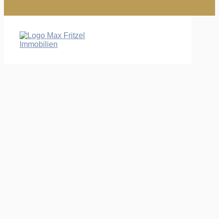
Start
Immobilien
Immobilienangebote
Verkaufte Immobilien
Verkaufen
Immobilie verkaufen