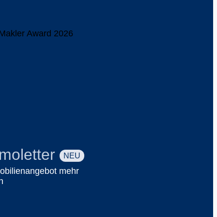
moletter
NEU
obilienangebot mehr
n